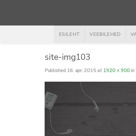
Skip
to
content
ESILEHT
VEEBILEHED
V
site-img103
Published
16. apr. 2015
at
1920 × 900
in