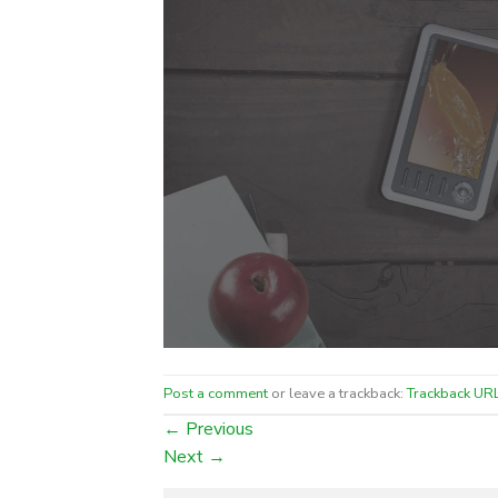
Post a comment
or leave a trackback:
Trackback UR
←
Previous
Next
→