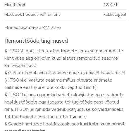
Muud tööd
18 € / h
Macbook hooldus või remont
kokkuleppel
Hinnad sisaldavad KM 22%
Remonttööde tingimused
§ ITSON’i poolt teostatud töödele antakse garantii, mille
kehtivuse aeg on kolm kuud alates remonditud seadme
kättesaamisest.
§ Garantii kehtib ainult seadme nõuetekohasel kasutamisel.
§ ITSON ei vastuta seadme mälus olevate andmete
säilimise eest (kui ei ole kokku lepitud teisiti).
§ ITSON ei anna garantiid vedelikukahjustusega seadmete
hooldustöödele ega tagasta tehtud tööde eest võetud
raha. ITSON ei rahulda vedelikukahjustuse kõrvaldamiseks
tehtud töödele esitatud pretentsioone.
§ Seadet hoitakse hoolduskeskuses
kuni kolm kuud pärast