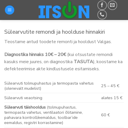
Skip
to
content
Sülearvutite remondi ja hoolduse hinnakiri
Teostame antud toodete remonti ja hooldust Valgas.
Diagnostika hinnaks 10€ – 20€
(kui otsustate remondi
kasuks meie juures, on diagnostika
TASUTA
), koostame ka
defekteerimise akte kindlustusele esitamiseks.
Sülearvuti tolmupuhastus ja termopasta vahetus
25 – 45 €
(olenevalt mudelist)
Sülearvuti veaotsing
alates 15 €
Sülearvuti täishooldus
(tolmupuhastus,
termopasta vahetus, ventilaatori õlitamine,
60 €
pahavara kontroll/eemaldus, toolbar’ide
eemaldus, registri korrastamine)