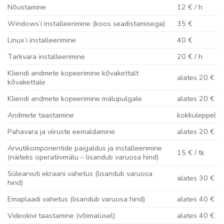
Nõustamine
12 € / h
Windows’i installeerimine (koos seadistamisega)
35 €
Linux’i installeerimine
40 €
Tarkvara installeerimine
20 € / h
Kliendi andmete kopeerimine kõvakettalt
alates 20 €
kõvakettale
Kliendi andmete kopeerimine mälupulgale
alates 20 €
Andmete taastamine
kokkuleppel
Pahavara ja viiruste eemaldamine
alates 20 €
Arvutikomponentide paigaldus ja installeerimine
15 € / tk
(näiteks operatiivmälu – lisandub varuosa hind)
Sülearvuti ekraani vahetus (lisandub varuosa
alates 30 €
hind)
Emaplaadi vahetus (lisandub varuosa hind)
alates 40 €
Videokivi taastamine (võimalusel)
alates 40 €