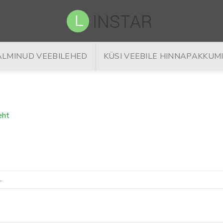
ALMINUD VEEBILEHED
KÜSI VEEBILE HINNAPAKKUM
eht
L
.