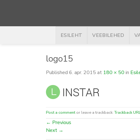
Skip
to
content
ESILEHT
VEEBILEHED
V
logo15
Published
6. apr. 2015
at
180 × 50
in
Esil
Post a comment
or leave a trackback:
Trackback UR
←
Previous
Next
→